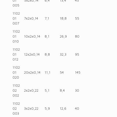
01
5x2x0,14
6,4
13,4
45
005
1102
01
7x2x0,14
7,1
18,8
55
007
1102
01
10x2x0,14
8,1
26,9
80
010
1102
01
12x2x0,14
8,8
32,3
95
012
1102
01
20x2x0,14
11,1
54
145
020
1102
02
2x2x0,22
5,1
8,4
30
002
1102
02
3x2x0,22
5,9
12,6
40
003