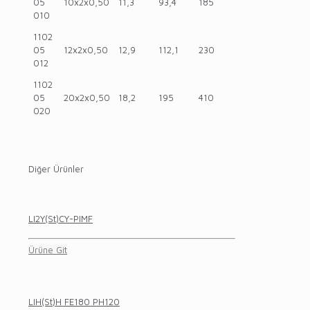
05
10x2x0,50
11,3
93,4
185
010
1102
05
12x2x0,50
12,9
112,1
230
012
1102
05
20x2x0,50
18,2
195
410
020
Diğer Ürünler
LI2Y(St)CY-PIMF
Ürüne Git
LIH(St)H FE180 PH120