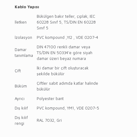
Kablo Yapısı
Bükülgen bakır teller, çıplak; IEC
İletken
60228 Sınıf 5, TS/DIN EN 60228
Sınıf 5
İzolasyon
PVC kompound ,YI2 , VDE 0207-4
DIN 47100 renkli damar veya
Damar
TS/DIN EN 50334’e göre siyah
tanımlama
damar üzeri beyaz numara
İki damar bir çift oluşturacak
Çift
şekilde bükülür
Çiftler sabit adımda katlar halinde
Büküm
bükülür
Ayrıcı
Polyester bant
Dış kılıf
PVC kompound, YM1, VDE 0207-5
Dış kılıf
RAL 7032, Gri
rengi