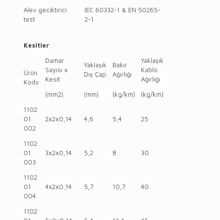
Alev geciktirici
IEC 60332-1 & EN 50265-
test
2-1
Kesitler
Damar
Yaklaşık
Yaklaşık
Bakır
Sayısı x
Kablo
Ürün
Dış Çap
Ağırlığı
Kesit
Ağırlığı
Kodu
(mm2)
(mm)
(kg/km)
(kg/km)
1102
01
2x2x0,14
4,6
5,4
25
002
1102
01
3x2x0,14
5,2
8
30
003
1102
01
4x2x0,14
5,7
10,7
40
004
1102