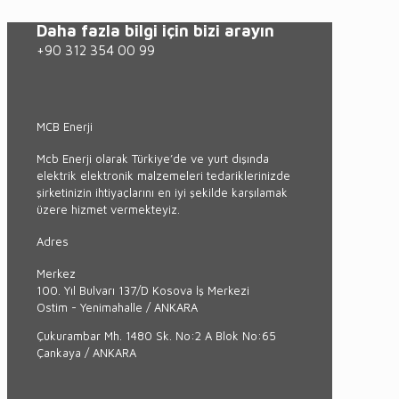
Daha fazla bilgi için bizi arayın
+90 312 354 00 99
MCB Enerji
Mcb Enerji olarak Türkiye’de ve yurt dışında
elektrik elektronik malzemeleri tedariklerinizde
şirketinizin ihtiyaçlarını en iyi şekilde karşılamak
üzere hizmet vermekteyiz.
Adres
Merkez
100. Yıl Bulvarı 137/D Kosova İş Merkezi
Ostim - Yenimahalle / ANKARA
Çukurambar Mh. 1480 Sk. No:2 A Blok No:65
Çankaya / ANKARA