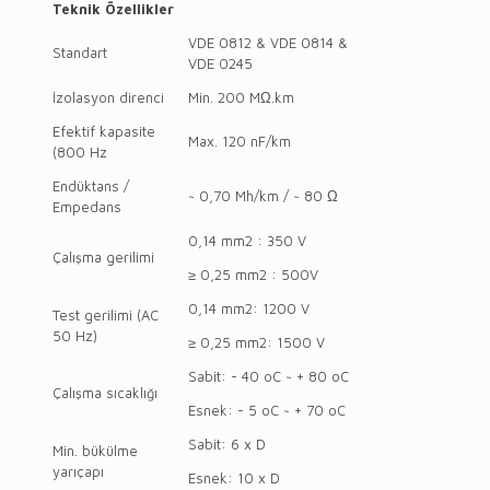
Teknik Özellikler
VDE 0812 & VDE 0814 &
Standart
VDE 0245
İzolasyon direnci
Min. 200 MΩ.km
Efektif kapasite
Max. 120 nF/km
(800 Hz
Endüktans /
~ 0,70 Mh/km / ~ 80 Ω
Empedans
0,14 mm2 : 350 V
Çalışma gerilimi
≥ 0,25 mm2 : 500V
0,14 mm2: 1200 V
Test gerilimi (AC
50 Hz)
≥ 0,25 mm2: 1500 V
Sabit: - 40 oC ~ + 80 oC
Çalışma sıcaklığı
Esnek: - 5 oC ~ + 70 oC
Sabit: 6 x D
Min. bükülme
yarıçapı
Esnek: 10 x D