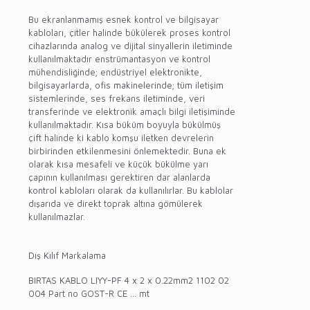
Bu ekranlanmamış esnek kontrol ve bilgisayar
kabloları, çitler halinde bükülerek proses kontrol
cihazlarında analog ve dijital sinyallerin iletiminde
kullanılmaktadır enstrümantasyon ve kontrol
mühendisliğinde; endüstriyel elektronikte,
bilgisayarlarda, ofis makinelerinde; tüm iletişim
sistemlerinde, ses frekans iletiminde, veri
transferinde ve elektronik amaçlı bilgi iletişiminde
kullanılmaktadır. Kısa büküm boyuyla bükülmüş
çift halinde ki kablo komşu iletken devrelerin
birbirinden etkilenmesini önlemektedir. Buna ek
olarak kısa mesafeli ve küçük bükülme yarı
çapının kullanılması gerektiren dar alanlarda
kontrol kabloları olarak da kullanılırlar. Bu kablolar
dışarıda ve direkt toprak altına gömülerek
kullanılmazlar.
Dış Kılıf Markalama
BIRTAS KABLO LIYY-PF 4 x 2 x 0.22mm2 1102 02
004 Part no GOST-R CE … mt